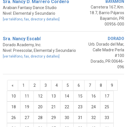
Sra. Nancy D. Marrero Cordero
BAYAMÓN
Carretera 167, Km.
Arabian Fantasy Dance Studio
18.7, Barrio Pájaros
Nivel: Elemental y Secundario
Bayamón, PR
[ver teléfono, fax, director y detalles]
00956-000
Sra. Nancy Escabí
DORADO
Urb. Dorado del Mar,
Dorado Academy, Inc.
Calle Madre Perla
Nivel: Preescolar, Elemental y Secundario
#100
[ver teléfono, fax, director y detalles]
Dorado, PR 00646-
096
«
1
2
3
4
5
6
7
8
9
10
11
12
13
14
15
16
17
18
19
20
21
22
23
24
25
26
27
28
29
30
31
32
33