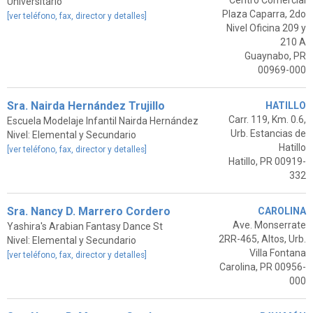
Centro Comercial
Universitario
Plaza Caparra, 2do
[ver teléfono, fax, director y detalles]
Nivel Oficina 209 y
210 A
Guaynabo, PR
00969-000
Sra. Nairda Hernández Trujillo
HATILLO
Carr. 119, Km. 0.6,
Escuela Modelaje Infantil Nairda Hernández
Urb. Estancias de
Nivel: Elemental y Secundario
Hatillo
[ver teléfono, fax, director y detalles]
Hatillo, PR 00919-
332
Sra. Nancy D. Marrero Cordero
CAROLINA
Ave. Monserrate
Yashira's Arabian Fantasy Dance St
2RR-465, Altos, Urb.
Nivel: Elemental y Secundario
Villa Fontana
[ver teléfono, fax, director y detalles]
Carolina, PR 00956-
000