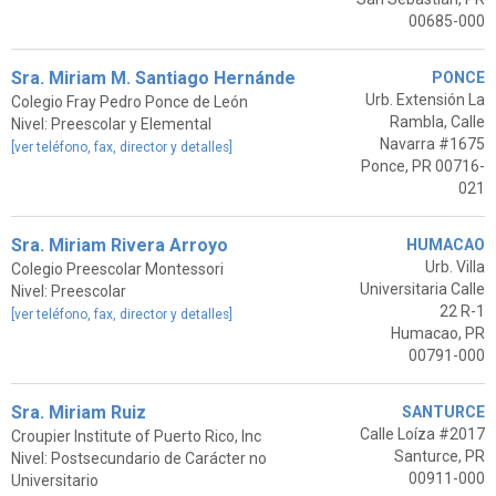
00685-000
Sra. Miriam M. Santiago Hernánde
PONCE
Urb. Extensión La
Colegio Fray Pedro Ponce de León
Rambla, Calle
Nivel: Preescolar y Elemental
Navarra #1675
[ver teléfono, fax, director y detalles]
Ponce, PR 00716-
021
Sra. Miriam Rivera Arroyo
HUMACAO
Urb. Villa
Colegio Preescolar Montessori
Universitaria Calle
Nivel: Preescolar
22 R-1
[ver teléfono, fax, director y detalles]
Humacao, PR
00791-000
Sra. Miriam Ruiz
SANTURCE
Calle Loíza #2017
Croupier Institute of Puerto Rico, Inc
Santurce, PR
Nivel: Postsecundario de Carácter no
00911-000
Universitario