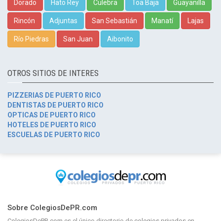
Dorado
Hato Rey
Culebra
Toa Baja
Guayanilla
Rincón
Adjuntas
San Sebastián
Manatí
Lajas
Río Piedras
San Juan
Aibonito
OTROS SITIOS DE INTERES
PIZZERIAS DE PUERTO RICO
DENTISTAS DE PUERTO RICO
OPTICAS DE PUERTO RICO
HOTELES DE PUERTO RICO
ESCUELAS DE PUERTO RICO
Sobre ColegiosDePR.com
ColegiosDePR.com
es el único directorio de
colegios privados en