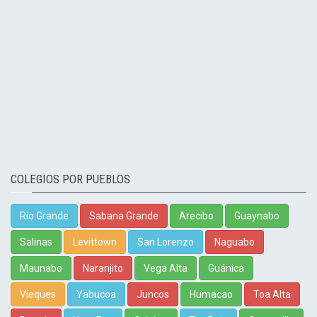
COLEGIOS POR PUEBLOS
Río Grande
Sabana Grande
Arecibo
Guaynabo
Salinas
Levittown
San Lorenzo
Naguabo
Maunabo
Naranjito
Vega Alta
Guánica
Vieques
Yabucoa
Juncos
Humacao
Toa Alta