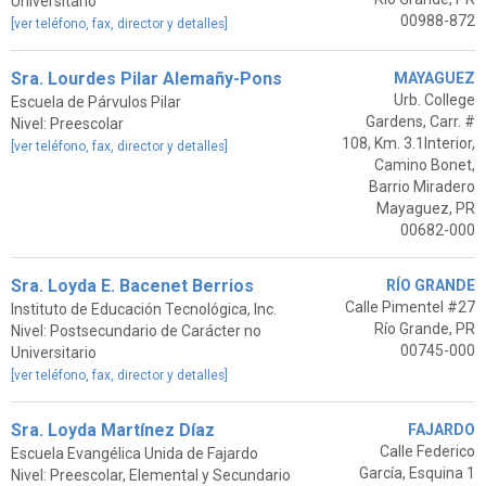
Universitario
00988-872
[ver teléfono, fax, director y detalles]
Sra. Lourdes Pilar Alemañy-Pons
MAYAGUEZ
Urb. College
Escuela de Párvulos Pilar
Gardens, Carr. #
Nivel: Preescolar
108, Km. 3.1Interior,
[ver teléfono, fax, director y detalles]
Camino Bonet,
Barrio Miradero
Mayaguez, PR
00682-000
Sra. Loyda E. Bacenet Berrios
RÍO GRANDE
Calle Pimentel #27
Instituto de Educación Tecnológica, Inc.
Río Grande, PR
Nivel: Postsecundario de Carácter no
00745-000
Universitario
[ver teléfono, fax, director y detalles]
Sra. Loyda Martínez Díaz
FAJARDO
Calle Federico
Escuela Evangélica Unida de Fajardo
García, Esquina 1
Nivel: Preescolar, Elemental y Secundario