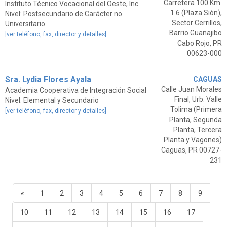
Carretera 100 Km.
Instituto Técnico Vocacional del Oeste, Inc.
1.6 (Plaza Sión),
Nivel: Postsecundario de Carácter no
Sector Cerrillos,
Universitario
Barrio Guanajibo
[ver teléfono, fax, director y detalles]
Cabo Rojo, PR
00623-000
Sra. Lydia Flores Ayala
CAGUAS
Calle Juan Morales
Academia Cooperativa de Integración Social
Final, Urb. Valle
Nivel: Elemental y Secundario
Tolima (Primera
[ver teléfono, fax, director y detalles]
Planta, Segunda
Planta, Tercera
Planta y Vagones)
Caguas, PR 00727-
231
«
1
2
3
4
5
6
7
8
9
10
11
12
13
14
15
16
17