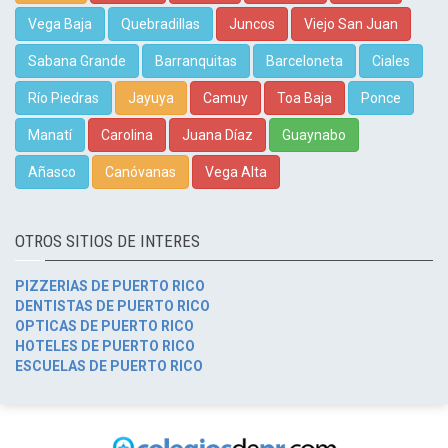
Vega Baja
Quebradillas
Juncos
Viejo San Juan
Sabana Grande
Barranquitas
Barceloneta
Ciales
Río Piedras
Jayuya
Camuy
Toa Baja
Ponce
Manatí
Carolina
Juana Díaz
Guaynabo
Añasco
Canóvanas
Vega Alta
OTROS SITIOS DE INTERES
PIZZERIAS DE PUERTO RICO
DENTISTAS DE PUERTO RICO
OPTICAS DE PUERTO RICO
HOTELES DE PUERTO RICO
ESCUELAS DE PUERTO RICO