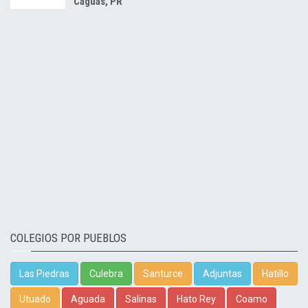
Caguas, PR
COLEGIOS POR PUEBLOS
Las Piedras
Culebra
Santurce
Adjuntas
Hatillo
Utuado
Aguada
Salinas
Hato Rey
Coamo