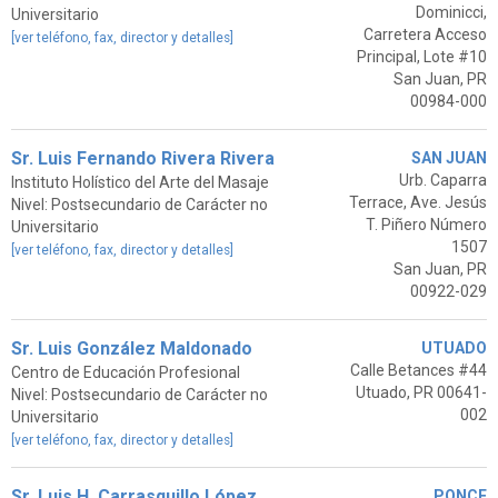
Dominicci,
Universitario
Carretera Acceso
[ver teléfono, fax, director y detalles]
Principal, Lote #10
San Juan, PR
00984-000
Sr. Luis Fernando Rivera Rivera
SAN JUAN
Urb. Caparra
Instituto Holístico del Arte del Masaje
Terrace, Ave. Jesús
Nivel: Postsecundario de Carácter no
T. Piñero Número
Universitario
1507
[ver teléfono, fax, director y detalles]
San Juan, PR
00922-029
Sr. Luis González Maldonado
UTUADO
Calle Betances #44
Centro de Educación Profesional
Utuado, PR 00641-
Nivel: Postsecundario de Carácter no
002
Universitario
[ver teléfono, fax, director y detalles]
Sr. Luis H. Carrasquillo López
PONCE