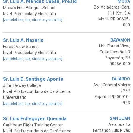
Sr. Luis A. Méndez Cabán, Presid
MOCA
Bo. Voladoras, Carr.
Moca's First Bilingual School
111, Km. 9.4
Nivel: Preescolar y Elemental
Moca, PR 00605-
[ver teléfono, fax, director y detalles]
000
Sr. Luis A. Nazario
BAYAMÓN
Urb. Forest View,
Forest View School
Callle España I-3
Nivel: Preescolar y Elemental
Bayamón, PR
[ver teléfono, fax, director y detalles]
00956-000
Sr. Luis D. Santiago Aponte
FAJARDO
Ave. General Valero
John Dewey College
#267
Nivel: Postsecundario de Carácter no
Fajardo, PR 00910-
Universitario
953
[ver teléfono, fax, director y detalles]
Sr. Luis Echegoyen Quesada
SAN JUAN
Aeropuerto
Caribbean Flight Training Center
Fernando Luis Rivas
Nivel: Postsecundario de Carácter no