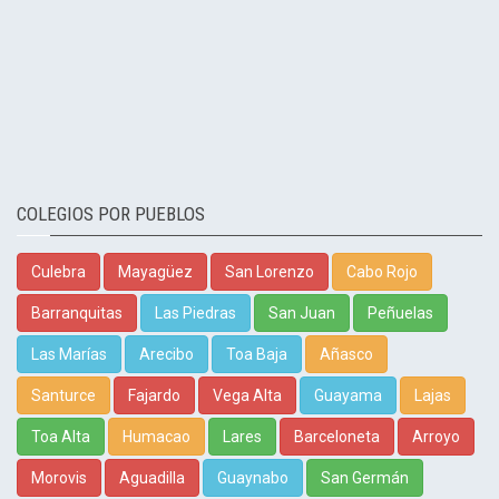
COLEGIOS POR PUEBLOS
Culebra
Mayagüez
San Lorenzo
Cabo Rojo
Barranquitas
Las Piedras
San Juan
Peñuelas
Las Marías
Arecibo
Toa Baja
Añasco
Santurce
Fajardo
Vega Alta
Guayama
Lajas
Toa Alta
Humacao
Lares
Barceloneta
Arroyo
Morovis
Aguadilla
Guaynabo
San Germán