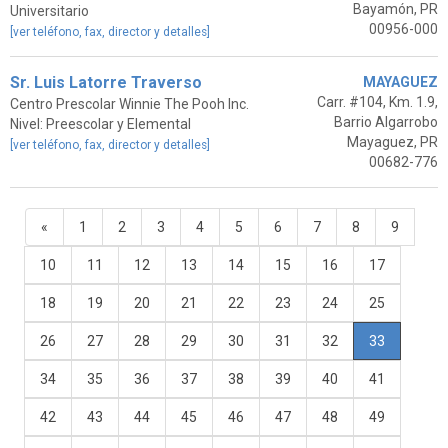
Bayamón, PR
Universitario
00956-000
[ver teléfono, fax, director y detalles]
Sr. Luis Latorre Traverso
MAYAGUEZ
Carr. #104, Km. 1.9,
Centro Prescolar Winnie The Pooh Inc.
Barrio Algarrobo
Nivel: Preescolar y Elemental
Mayaguez, PR
[ver teléfono, fax, director y detalles]
00682-776
«
1
2
3
4
5
6
7
8
9
10
11
12
13
14
15
16
17
18
19
20
21
22
23
24
25
26
27
28
29
30
31
32
33
34
35
36
37
38
39
40
41
42
43
44
45
46
47
48
49