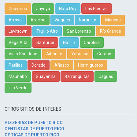
Guayama
Jayuya
Hato Rey
Las Piedras
Arroyo
Arecibo
Vieques
Naranjito
Maricao
Levittown
Trujillo Alto
San Lorenzo
Río Grande
Vega Alta
Santurce
Hatillo
Carolina
Viejo San Juan
Aibonito
Yabucoa
Gurabo
Patillas
Dorado
Añasco
Hormigueros
Maunabo
Guayanilla
Barranquitas
Caguas
Isla Verde
OTROS SITIOS DE INTERES
PIZZERIAS DE PUERTO RICO
DENTISTAS DE PUERTO RICO
OPTICAS DE PUERTO RICO