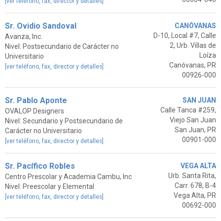
[ver teléfono, fax, director y detalles]
Sr. Ovidio Sandoval
CANÓVANAS
D-10, Local #7, Calle
Avanza, Inc.
2, Urb. Villas de
Nivel: Postsecundario de Carácter no
Loíza
Universitario
Canóvanas, PR
[ver teléfono, fax, director y detalles]
00926-000
Sr. Pablo Aponte
SAN JUAN
Calle Tanca #259,
OVALOP Designers
Viejo San Juan
Nivel: Secundario y Postsecundario de
San Juan, PR
Carácter no Universitario
00901-000
[ver teléfono, fax, director y detalles]
Sr. Pacífico Robles
VEGA ALTA
Urb. Santa Rita,
Centro Prescolar y Academia Cambu, Inc
Carr. 678, B-4
Nivel: Preescolar y Elemental
Vega Alta, PR
[ver teléfono, fax, director y detalles]
00692-000