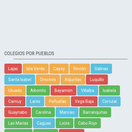
COLEGIOS POR PUEBLOS
Lajas
Isla Verde
Cayey
Rincón
Salinas
Santa Isabel
Orocovis
Adjuntas
Luquillo
Utuado
Aibonito
Bayamón
Villalba
Isabela
Camuy
Lares
Peñuelas
Vega Baja
Corozal
Guaynabo
Carolina
Maricao
Barranquitas
Las Marías
Caguas
Loíza
Cabo Rojo