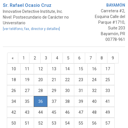
Sr. Rafael Ocasio Cruz
BAYAMÓN
Carretera #2,
Innovative Detective Institute, Inc.
Esquina Calle del
Nivel: Postsecundario de Carácter no
Parque #1710,
Universitario
Suite 203
[ver teléfono, fax, director y detalles]
Bayamón, PR
00778-961
«
1
2
3
4
5
6
7
8
9
10
11
12
13
14
15
16
17
18
19
20
21
22
23
24
25
26
27
28
29
30
31
32
33
34
35
36
37
38
39
40
41
42
43
44
45
46
47
48
49
50
51
52
53
54
55
56
57