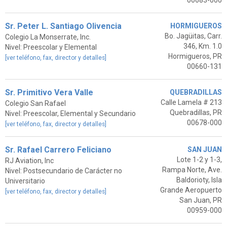
00683-000
Sr. Peter L. Santiago Olivencia
HORMIGUEROS
Bo. Jagüitas, Carr.
Colegio La Monserrate, Inc.
346, Km. 1.0
Nivel: Preescolar y Elemental
Hormigueros, PR
[ver teléfono, fax, director y detalles]
00660-131
Sr. Primitivo Vera Valle
QUEBRADILLAS
Calle Lamela # 213
Colegio San Rafael
Quebradillas, PR
Nivel: Preescolar, Elemental y Secundario
00678-000
[ver teléfono, fax, director y detalles]
Sr. Rafael Carrero Feliciano
SAN JUAN
Lote 1-2 y 1-3,
RJ Aviation, Inc
Rampa Norte, Ave.
Nivel: Postsecundario de Carácter no
Baldorioty, Isla
Universitario
Grande Aeropuerto
[ver teléfono, fax, director y detalles]
San Juan, PR
00959-000