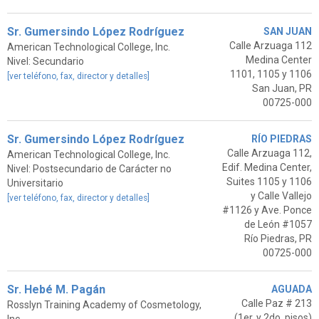
Sr. Gumersindo López Rodríguez
SAN JUAN
Calle Arzuaga 112
American Technological College, Inc.
Medina Center
Nivel: Secundario
1101, 1105 y 1106
[ver teléfono, fax, director y detalles]
San Juan, PR
00725-000
Sr. Gumersindo López Rodríguez
RÍO PIEDRAS
Calle Arzuaga 112,
American Technological College, Inc.
Edif. Medina Center,
Nivel: Postsecundario de Carácter no
Suites 1105 y 1106
Universitario
y Calle Vallejo
[ver teléfono, fax, director y detalles]
#1126 y Ave. Ponce
de León #1057
Río Piedras, PR
00725-000
Sr. Hebé M. Pagán
AGUADA
Calle Paz # 213
Rosslyn Training Academy of Cosmetology,
(1er. y 2do. pisos)