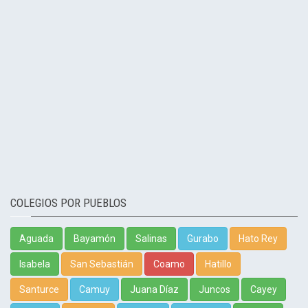
COLEGIOS POR PUEBLOS
Aguada
Bayamón
Salinas
Gurabo
Hato Rey
Isabela
San Sebastián
Coamo
Hatillo
Santurce
Camuy
Juana Díaz
Juncos
Cayey