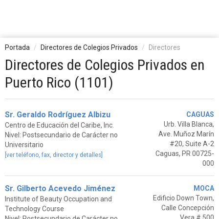
Portada
Directores de Colegios Privados
Directores
Directores de Colegios Privados en
Puerto Rico (1101)
Sr. Geraldo Rodríguez Albizu
CAGUAS
Urb. Villa Blanca,
Centro de Educación del Caribe, Inc.
Ave. Muñoz Marín
Nivel: Postsecundario de Carácter no
#20, Suite A-2
Universitario
Caguas, PR 00725-
[ver teléfono, fax, director y detalles]
000
Sr. Gilberto Acevedo Jiménez
MOCA
Edificio Down Town,
Institute of Beauty Occupation and
Calle Concepción
Technology Course
Vera # 500
Nivel: Postsecundario de Carácter no