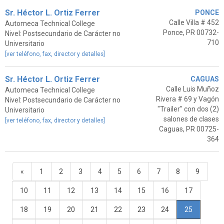
Sr. Héctor L. Ortiz Ferrer
PONCE
Calle Villa # 452
Automeca Technical College
Ponce, PR 00732-
Nivel: Postsecundario de Carácter no
710
Universitario
[ver teléfono, fax, director y detalles]
Sr. Héctor L. Ortiz Ferrer
CAGUAS
Calle Luis Muñoz
Automeca Technical College
Rivera # 69 y Vagón
Nivel: Postsecundario de Carácter no
"Trailer" con dos (2)
Universitario
salones de clases
[ver teléfono, fax, director y detalles]
Caguas, PR 00725-
364
«
1
2
3
4
5
6
7
8
9
10
11
12
13
14
15
16
17
18
19
20
21
22
23
24
25