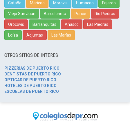
Cataño
Maricao
Morovis
Humacao
Fajardo
Viejo San Juan
Barceloneta
Ponce
Río Piedras
Orocovis
Barranquitas
Añasco
Las Piedras
Loíza
Adjuntas
Las Marías
OTROS SITIOS DE INTERES
PIZZERIAS DE PUERTO RICO
DENTISTAS DE PUERTO RICO
OPTICAS DE PUERTO RICO
HOTELES DE PUERTO RICO
ESCUELAS DE PUERTO RICO