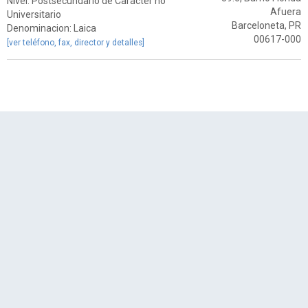
Nivel: Postsecundario de Carácter no
Afuera
Universitario
Barceloneta, PR
Denominacion: Laica
00617-000
[ver teléfono, fax, director y detalles]