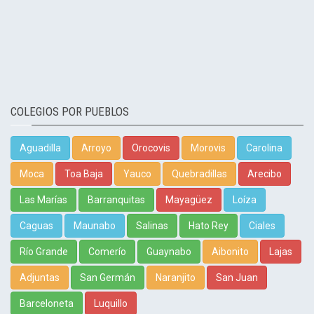
COLEGIOS POR PUEBLOS
Aguadilla
Arroyo
Orocovis
Morovis
Carolina
Moca
Toa Baja
Yauco
Quebradillas
Arecibo
Las Marías
Barranquitas
Mayagüez
Loíza
Caguas
Maunabo
Salinas
Hato Rey
Ciales
Río Grande
Comerío
Guaynabo
Aibonito
Lajas
Adjuntas
San Germán
Naranjito
San Juan
Barceloneta
Luquillo