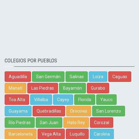
COLEGIOS POR PUEBLOS
Aguadilla
San Germán
Salinas
Loíza
Caguas
Manatí
Las Piedras
Bayamón
Gurabo
Toa Alta
Villalba
Cayey
Florida
Yauco
Guayama
Quebradillas
Orocovis
San Lorenzo
Río Piedras
San Juan
Hato Rey
Corozal
Barceloneta
Vega Alta
Luquillo
Carolina