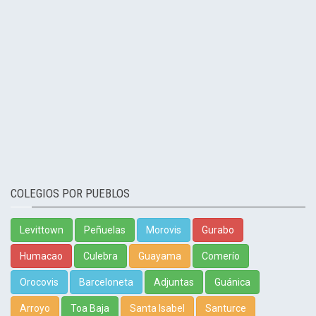
COLEGIOS POR PUEBLOS
Levittown
Peñuelas
Morovis
Gurabo
Humacao
Culebra
Guayama
Comerío
Orocovis
Barceloneta
Adjuntas
Guánica
Arroyo
Toa Baja
Santa Isabel
Santurce