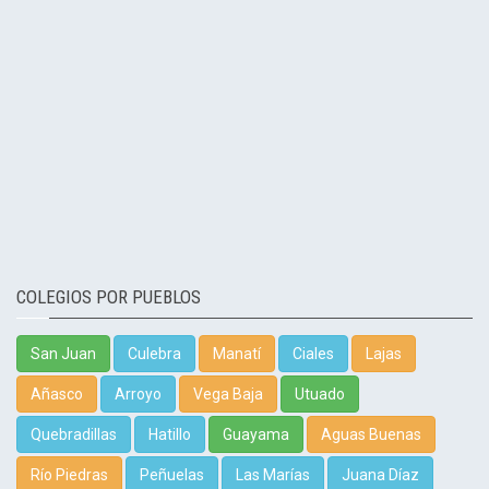
COLEGIOS POR PUEBLOS
San Juan
Culebra
Manatí
Ciales
Lajas
Añasco
Arroyo
Vega Baja
Utuado
Quebradillas
Hatillo
Guayama
Aguas Buenas
Río Piedras
Peñuelas
Las Marías
Juana Díaz