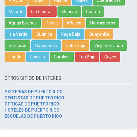
Arecibo
Yauco
Villalba
Ciales
Quebradillas
Manatí
Río Piedras
Maricao
Coamo
Aguas Buenas
Ponce
Añasco
Hormigueros
Isla Verde
Guánica
Vega Baja
Guayanilla
Santurce
Canóvanas
Cabo Rojo
Viejo San Juan
Florida
Luquillo
Carolina
Toa Baja
Cayey
OTROS SITIOS DE INTERES
PIZZERIAS DE PUERTO RICO
DENTISTAS DE PUERTO RICO
OPTICAS DE PUERTO RICO
HOTELES DE PUERTO RICO
ESCUELAS DE PUERTO RICO