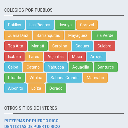
COLEGIOS POR PUEBLOS
Patillas
Las Piedras
Jayuya
Corozal
Juana Díaz
Barranquitas
Mayagüez
Isla Verde
Toa Alta
Manatí
Carolina
Caguas
Culebra
Isabela
Lares
Adjuntas
Moca
Arroyo
Ceiba
Cataño
Yabucoa
Aguadilla
Santurce
Utuado
Villalba
Sabana Grande
Maunabo
Aibonito
Loíza
Dorado
OTROS SITIOS DE INTERES
PIZZERIAS DE PUERTO RICO
DENTISTAS DE PUERTO RICO