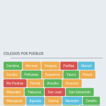
COLEGIOS POR PUEBLOS
Carolina
Morovis
Vieques
Patillas
Manatí
Gurabo
Peñuelas
Guayama
Yauco
Ponce
Río Piedras
Florida
Arecibo
Orocovis
Maunabo
Yabucoa
San Juan
San Sebastián
Mayagüez
Aguada
Camuy
Naranjito
Cataño