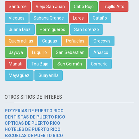
Santurce
Viejo San Juan
Cabo Rojo
Trujillo Alto
Vieques
Sabana Grande
Lares
Cataño
Juana Díaz
Hormigueros
San Lorenzo
Quebradillas
Caguas
Peñuelas
Orocovis
Jayuya
Luquillo
San Sebastián
Añasco
Manatí
Toa Baja
San Germán
Comerío
Mayagüez
Guayanilla
OTROS SITIOS DE INTERES
PIZZERIAS DE PUERTO RICO
DENTISTAS DE PUERTO RICO
OPTICAS DE PUERTO RICO
HOTELES DE PUERTO RICO
ESCUELAS DE PUERTO RICO