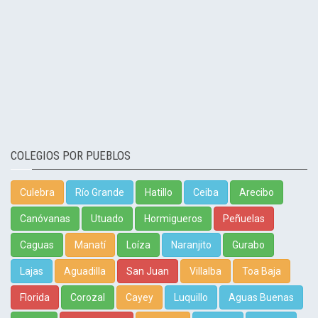
COLEGIOS POR PUEBLOS
Culebra
Río Grande
Hatillo
Ceiba
Arecibo
Canóvanas
Utuado
Hormigueros
Peñuelas
Caguas
Manatí
Loíza
Naranjito
Gurabo
Lajas
Aguadilla
San Juan
Villalba
Toa Baja
Florida
Corozal
Cayey
Luquillo
Aguas Buenas