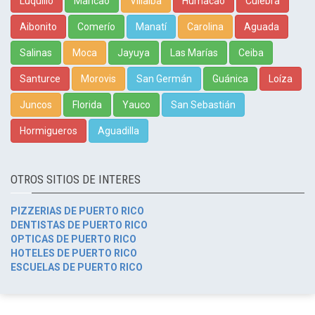
Luquillo
Maricao
Villalba
Humacao
Culebra
Aibonito
Comerío
Manatí
Carolina
Aguada
Salinas
Moca
Jayuya
Las Marías
Ceiba
Santurce
Morovis
San Germán
Guánica
Loíza
Juncos
Florida
Yauco
San Sebastián
Hormigueros
Aguadilla
OTROS SITIOS DE INTERES
PIZZERIAS DE PUERTO RICO
DENTISTAS DE PUERTO RICO
OPTICAS DE PUERTO RICO
HOTELES DE PUERTO RICO
ESCUELAS DE PUERTO RICO