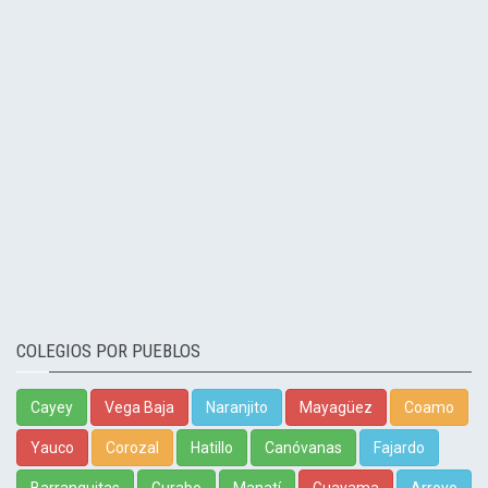
COLEGIOS POR PUEBLOS
Cayey
Vega Baja
Naranjito
Mayagüez
Coamo
Yauco
Corozal
Hatillo
Canóvanas
Fajardo
Barranquitas
Gurabo
Manatí
Guayama
Arroyo