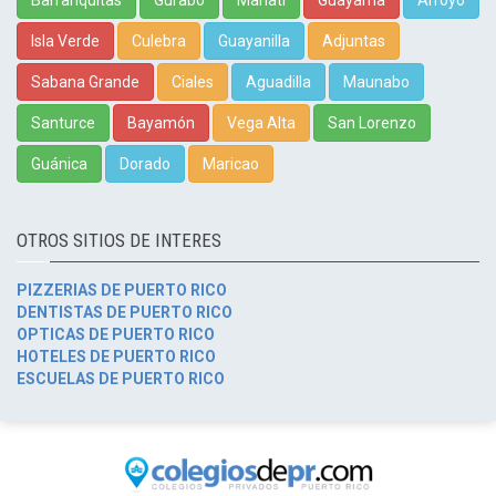
Isla Verde
Culebra
Guayanilla
Adjuntas
Sabana Grande
Ciales
Aguadilla
Maunabo
Santurce
Bayamón
Vega Alta
San Lorenzo
Guánica
Dorado
Maricao
OTROS SITIOS DE INTERES
PIZZERIAS DE PUERTO RICO
DENTISTAS DE PUERTO RICO
OPTICAS DE PUERTO RICO
HOTELES DE PUERTO RICO
ESCUELAS DE PUERTO RICO