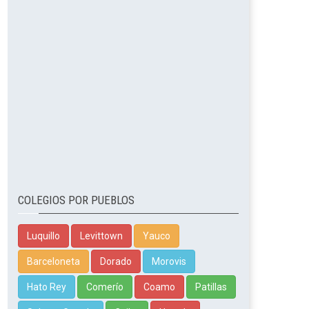
COLEGIOS POR PUEBLOS
Luquillo
Levittown
Yauco
Barceloneta
Dorado
Morovis
Hato Rey
Comerío
Coamo
Patillas