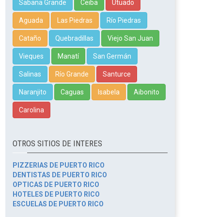
Sabana Grande
Ceiba
Utuado
Aguada
Las Piedras
Río Piedras
Cataño
Quebradillas
Viejo San Juan
Vieques
Manatí
San Germán
Salinas
Río Grande
Santurce
Naranjito
Caguas
Isabela
Aibonito
Carolina
OTROS SITIOS DE INTERES
PIZZERIAS DE PUERTO RICO
DENTISTAS DE PUERTO RICO
OPTICAS DE PUERTO RICO
HOTELES DE PUERTO RICO
ESCUELAS DE PUERTO RICO