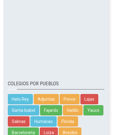
COLEGIOS POR PUEBLOS
Hato Rey
Adjuntas
Ponce
Lajas
Santa Isabel
Fajardo
Hatillo
Yauco
Salinas
Humacao
Florida
Barceloneta
Loíza
Arecibo