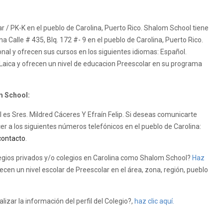
r / PK-K en el pueblo de Carolina, Puerto Rico. Shalom School tiene
ina Calle # 435, Blq. 172 #- 9 en el pueblo de Carolina, Puerto Rico.
al y ofrecen sus cursos en los siguientes idiomas: Español.
aica y ofrecen un nivel de educacion Preescolar en su programa
m School:
ol es Sres. Mildred Cáceres Y Efraín Felip. Si deseas comunicarte
r a los siguientes números telefónicos en el pueblo de Carolina:
contacto
.
gios privados y/o colegios en Carolina como Shalom School?
Haz
cen un nivel escolar de Preescolar en el área, zona, región, pueblo
zar la información del perfil del Colegio?,
haz clic aquí.