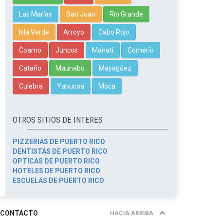
Las Marías
San Juan
Río Grande
Isla Verde
Arroyo
Cabo Rojo
Coamo
Juncos
Manatí
Comerío
Cataño
Maunabo
Mayagüez
Culebra
Yabucoa
Moca
OTROS SITIOS DE INTERES
PIZZERIAS DE PUERTO RICO
DENTISTAS DE PUERTO RICO
OPTICAS DE PUERTO RICO
HOTELES DE PUERTO RICO
ESCUELAS DE PUERTO RICO
CONTACTO
HACIA ARRIBA