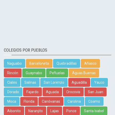
COLEGIOS POR PUEBLOS
Naguabo
Barceloneta
Quebradillas
Añasco
Rincón
Guaynabo
Peñuelas
Aguas Buenas
Ciales
Salinas
San Lorenzo
Aguadilla
Yauco
Dorado
Fajardo
Aguada
Orocovis
San Juan
Moca
Florida
Canóvanas
Carolina
Coamo
Aibonito
Naranjito
Lajas
Ponce
Santa Isabel