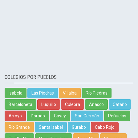
COLEGIOS POR PUEBLOS
Isabela
Las Piedras
Villalba
Río Piedras
Barceloneta
Luquillo
Culebra
Añasco
Cataño
Arroyo
Dorado
Cayey
San Germán
Peñuelas
Río Grande
Santa Isabel
Gurabo
Cabo Rojo