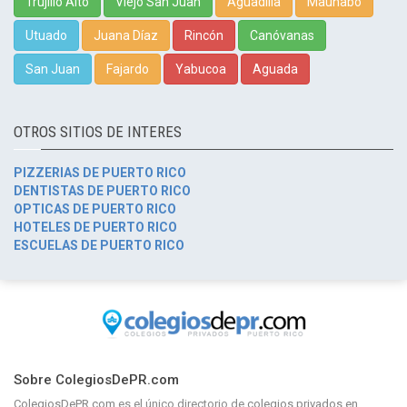
Trujillo Alto
Viejo San Juan
Aguadilla
Maunabo
Utuado
Juana Díaz
Rincón
Canóvanas
San Juan
Fajardo
Yabucoa
Aguada
OTROS SITIOS DE INTERES
PIZZERIAS DE PUERTO RICO
DENTISTAS DE PUERTO RICO
OPTICAS DE PUERTO RICO
HOTELES DE PUERTO RICO
ESCUELAS DE PUERTO RICO
Sobre ColegiosDePR.com
ColegiosDePR.com
es el único directorio de
colegios privados en