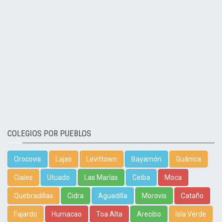
COLEGIOS POR PUEBLOS
Orocovis
Lajas
Levittown
Bayamón
Guánica
Ciales
Utuado
Las Marías
Ceiba
Moca
Quebradillas
Cidra
Aguadilla
Morovis
Cataño
Fajardo
Humacao
Toa Alta
Arecibo
Isla Verde