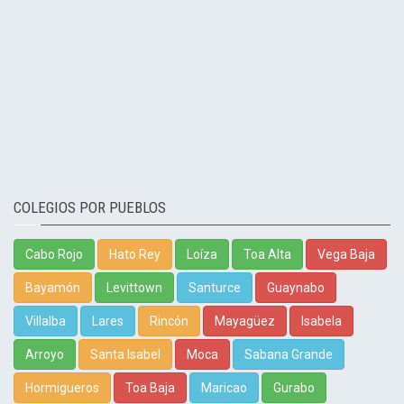
COLEGIOS POR PUEBLOS
Cabo Rojo
Hato Rey
Loíza
Toa Alta
Vega Baja
Bayamón
Levittown
Santurce
Guaynabo
Villalba
Lares
Rincón
Mayagüez
Isabela
Arroyo
Santa Isabel
Moca
Sabana Grande
Hormigueros
Toa Baja
Maricao
Gurabo