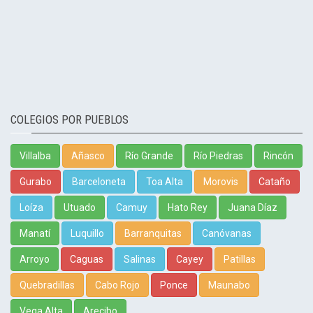
COLEGIOS POR PUEBLOS
Villalba
Añasco
Río Grande
Río Piedras
Rincón
Gurabo
Barceloneta
Toa Alta
Morovis
Cataño
Loíza
Utuado
Camuy
Hato Rey
Juana Díaz
Manatí
Luquillo
Barranquitas
Canóvanas
Arroyo
Caguas
Salinas
Cayey
Patillas
Quebradillas
Cabo Rojo
Ponce
Maunabo
Vega Alta
Arecibo