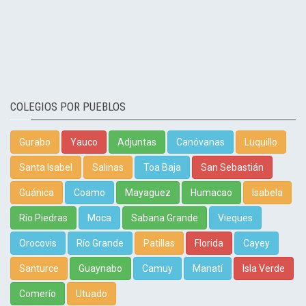
COLEGIOS POR PUEBLOS
Gurabo
Yauco
Adjuntas
Canóvanas
Luquillo
Santa Isabel
Salinas
Toa Baja
San Sebastián
Guánica
Coamo
Mayagüez
Humacao
Isabela
Río Piedras
Moca
Sabana Grande
Vieques
Orocovis
Río Grande
Patillas
Florida
Cayey
Santurce
Guaynabo
Camuy
Manatí
Isla Verde
Comerío
Utuado