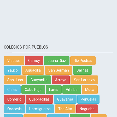
COLEGIOS POR PUEBLOS
Vieques
Camuy
Juana Díaz
Río Piedras
Yauco
Aguadilla
San Germán
Salinas
San Juan
Guayanilla
Arroyo
San Lorenzo
Ciales
Cabo Rojo
Lares
Villalba
Moca
Comerío
Quebradillas
Guayama
Peñuelas
Orocovis
Hormigueros
Toa Alta
Naguabo