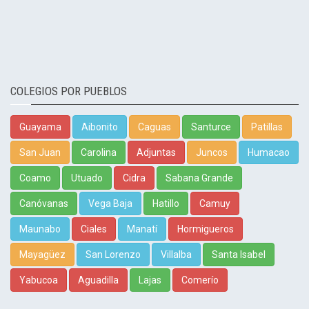
COLEGIOS POR PUEBLOS
Guayama
Aibonito
Caguas
Santurce
Patillas
San Juan
Carolina
Adjuntas
Juncos
Humacao
Coamo
Utuado
Cidra
Sabana Grande
Canóvanas
Vega Baja
Hatillo
Camuy
Maunabo
Ciales
Manatí
Hormigueros
Mayagüez
San Lorenzo
Villalba
Santa Isabel
Yabucoa
Aguadilla
Lajas
Comerío