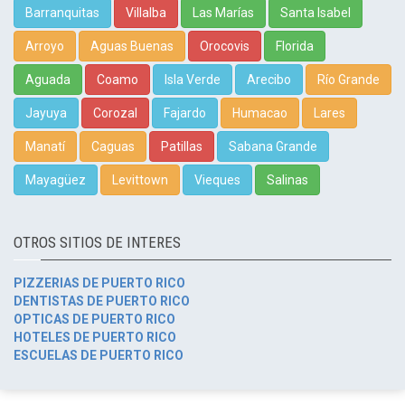
Barranquitas
Villalba
Las Marías
Santa Isabel
Arroyo
Aguas Buenas
Orocovis
Florida
Aguada
Coamo
Isla Verde
Arecibo
Río Grande
Jayuya
Corozal
Fajardo
Humacao
Lares
Manatí
Caguas
Patillas
Sabana Grande
Mayagüez
Levittown
Vieques
Salinas
OTROS SITIOS DE INTERES
PIZZERIAS DE PUERTO RICO
DENTISTAS DE PUERTO RICO
OPTICAS DE PUERTO RICO
HOTELES DE PUERTO RICO
ESCUELAS DE PUERTO RICO