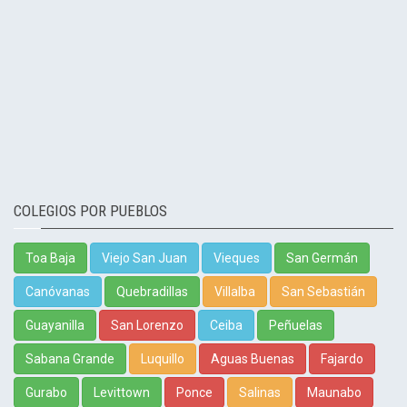
COLEGIOS POR PUEBLOS
Toa Baja
Viejo San Juan
Vieques
San Germán
Canóvanas
Quebradillas
Villalba
San Sebastián
Guayanilla
San Lorenzo
Ceiba
Peñuelas
Sabana Grande
Luquillo
Aguas Buenas
Fajardo
Gurabo
Levittown
Ponce
Salinas
Maunabo