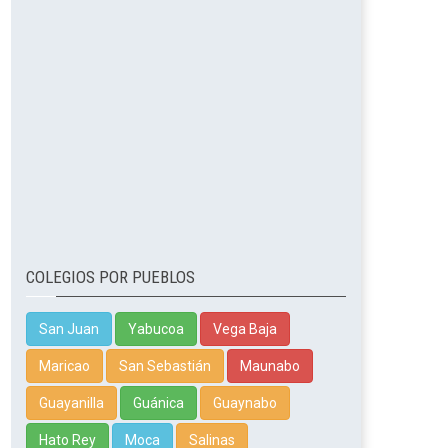
COLEGIOS POR PUEBLOS
San Juan
Yabucoa
Vega Baja
Maricao
San Sebastián
Maunabo
Guayanilla
Guánica
Guaynabo
Hato Rey
Moca
Salinas