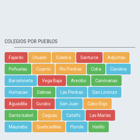
COLEGIOS POR PUEBLOS
Fajardo
Utuado
Culebra
Santurce
Adjuntas
Peñuelas
Coamo
Río Piedras
Cidra
Carolina
Barceloneta
Vega Baja
Arecibo
Canóvanas
Humacao
Salinas
Las Piedras
San Lorenzo
Aguadilla
Gurabo
San Juan
Cabo Rojo
Santa Isabel
Caguas
Cataño
Las Marías
Maunabo
Quebradillas
Florida
Hatillo