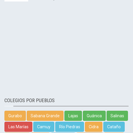
COLEGIOS POR PUEBLOS
Gurabo
Sabana Grande
Lajas
Guánica
Salinas
Las Marías
Camuy
Río Piedras
Cidra
Cataño