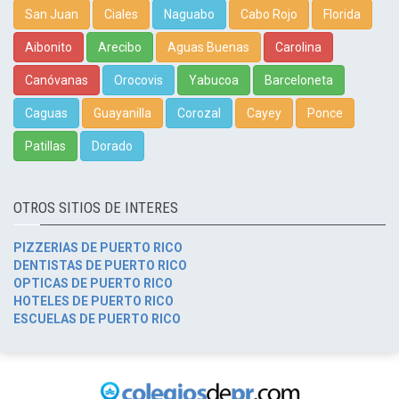
San Juan
Ciales
Naguabo
Cabo Rojo
Florida
Aibonito
Arecibo
Aguas Buenas
Carolina
Canóvanas
Orocovis
Yabucoa
Barceloneta
Caguas
Guayanilla
Corozal
Cayey
Ponce
Patillas
Dorado
OTROS SITIOS DE INTERES
PIZZERIAS DE PUERTO RICO
DENTISTAS DE PUERTO RICO
OPTICAS DE PUERTO RICO
HOTELES DE PUERTO RICO
ESCUELAS DE PUERTO RICO