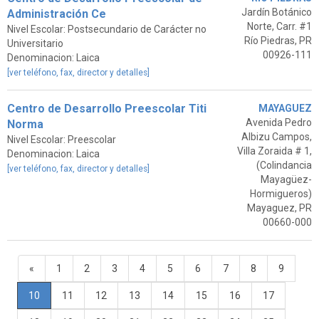
Jardín Botánico
Administración Ce
Norte, Carr. #1
Nivel Escolar: Postsecundario de Carácter no
Río Piedras, PR
Universitario
00926-111
Denominacion: Laica
[ver teléfono, fax, director y detalles]
Centro de Desarrollo Preescolar Titi
MAYAGUEZ
Avenida Pedro
Norma
Albizu Campos,
Nivel Escolar: Preescolar
Villa Zoraida # 1,
Denominacion: Laica
(Colindancia
[ver teléfono, fax, director y detalles]
Mayagüez-
Hormigueros)
Mayaguez, PR
00660-000
«
1
2
3
4
5
6
7
8
9
10
11
12
13
14
15
16
17