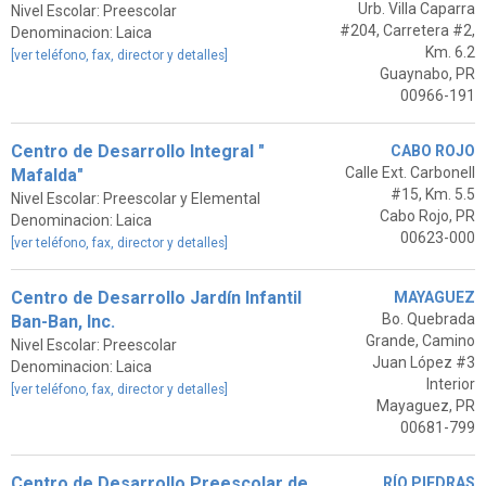
Urb. Villa Caparra
Nivel Escolar: Preescolar
#204, Carretera #2,
Denominacion: Laica
Km. 6.2
[ver teléfono, fax, director y detalles]
Guaynabo, PR
00966-191
Centro de Desarrollo Integral "
CABO ROJO
Calle Ext. Carbonell
Mafalda"
#15, Km. 5.5
Nivel Escolar: Preescolar y Elemental
Cabo Rojo, PR
Denominacion: Laica
00623-000
[ver teléfono, fax, director y detalles]
Centro de Desarrollo Jardín Infantil
MAYAGUEZ
Bo. Quebrada
Ban-Ban, Inc.
Grande, Camino
Nivel Escolar: Preescolar
Juan López #3
Denominacion: Laica
Interior
[ver teléfono, fax, director y detalles]
Mayaguez, PR
00681-799
Centro de Desarrollo Preescolar de
RÍO PIEDRAS