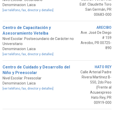
Edif. Claudette Toro
Denominacion: Laica
San Germán, PR
[ver teléfono, fax, director y detalles]
00683-000
Centro de Capacitación y
ARECIBO
Ave. José De Diego
Asesoramiento Vetelba
# 159
Nivel Escolar: Postsecundario de Carácter no
Arecibo, PR 00725-
Universitario
890
Denominacion: Laica
[ver teléfono, fax, director y detalles]
Centro de Cuidado y Desarrollo del
HATO REY
Calle Arterial Padre
Niño y Preescolar
Rivera Martínez B-
Nivel Escolar: Preescolar
550, 2do Piso
Denominacion: Laica
(Frente al
[ver teléfono, fax, director y detalles]
Acuaexpreso
Hato Rey, PR
00919-000