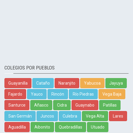
COLEGIOS POR PUEBLOS
Guayanilla
Cataño
Naranjito
Yabucoa
Jayuya
Fajardo
Yauco
Rincón
Río Piedras
Vega Baja
Santurce
Añasco
Cidra
Guaynabo
Patillas
San Germán
Juncos
Culebra
Vega Alta
Lares
Aguadilla
Aibonito
Quebradillas
Utuado