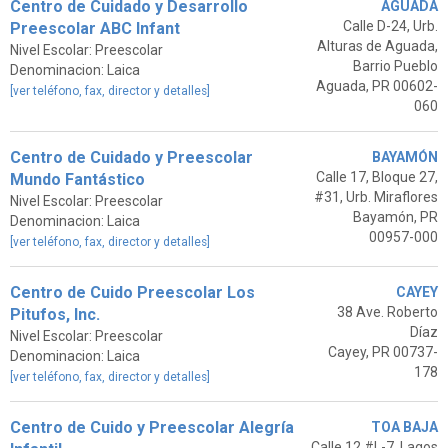
Centro de Cuidado y Desarrollo
AGUADA
Calle D-24, Urb.
Preescolar ABC Infant
Alturas de Aguada,
Nivel Escolar: Preescolar
Barrio Pueblo
Denominacion: Laica
Aguada, PR 00602-
[ver teléfono, fax, director y detalles]
060
Centro de Cuidado y Preescolar
BAYAMÓN
Calle 17, Bloque 27,
Mundo Fantástico
#31, Urb. Miraflores
Nivel Escolar: Preescolar
Bayamón, PR
Denominacion: Laica
00957-000
[ver teléfono, fax, director y detalles]
Centro de Cuido Preescolar Los
CAYEY
38 Ave. Roberto
Pitufos, Inc.
Díaz
Nivel Escolar: Preescolar
Cayey, PR 00737-
Denominacion: Laica
178
[ver teléfono, fax, director y detalles]
Centro de Cuido y Preescolar Alegría
TOA BAJA
Calle 12 #L-7, Lagos