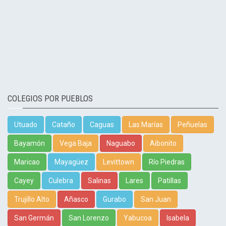
COLEGIOS POR PUEBLOS
Utuado
Cataño
Caguas
Las Marías
Peñuelas
Bayamón
Vega Baja
Naguabo
Aibonito
Maricao
Mayagüez
Levittown
Río Piedras
Cayey
Culebra
Salinas
Lares
Patillas
Trujillo Alto
Añasco
Gurabo
San Juan
San Germán
San Lorenzo
Yabucoa
Isabela