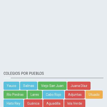
COLEGIOS POR PUEBLOS
Yauco
Salinas
Viejo San Juan
Juana Díaz
Río Piedras
Lares
Cabo Rojo
Adjuntas
Utuado
Hato Rey
Guánica
Aguadilla
Isla Verde