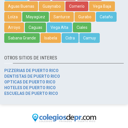
Aguas Buenas
Guaynabo
Comerío
Vega Baja
Loíza
Mayagüez
Santurce
Gurabo
Cataño
Arroyo
Caguas
Vega Alta
Ciales
Sabana Grande
Isabela
Cidra
Camuy
OTROS SITIOS DE INTERES
PIZZERIAS DE PUERTO RICO
DENTISTAS DE PUERTO RICO
OPTICAS DE PUERTO RICO
HOTELES DE PUERTO RICO
ESCUELAS DE PUERTO RICO