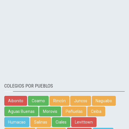
COLEGIOS POR PUEBLOS
Aibonito
Coamo
Rincón
Juncos
Naguabo
Aguas Buenas
Morovis
Peñuelas
Ceiba
Humacao
Salinas
Ciales
Levittown