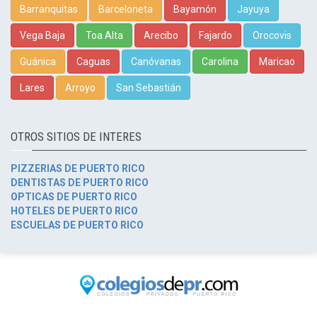
Barranquitas
Barceloneta
Bayamón
Jayuya
Vega Baja
Toa Alta
Arecibo
Fajardo
Orocovis
Guánica
Caguas
Canóvanas
Carolina
Maricao
Lares
Arroyo
San Sebastián
OTROS SITIOS DE INTERES
PIZZERIAS DE PUERTO RICO
DENTISTAS DE PUERTO RICO
OPTICAS DE PUERTO RICO
HOTELES DE PUERTO RICO
ESCUELAS DE PUERTO RICO