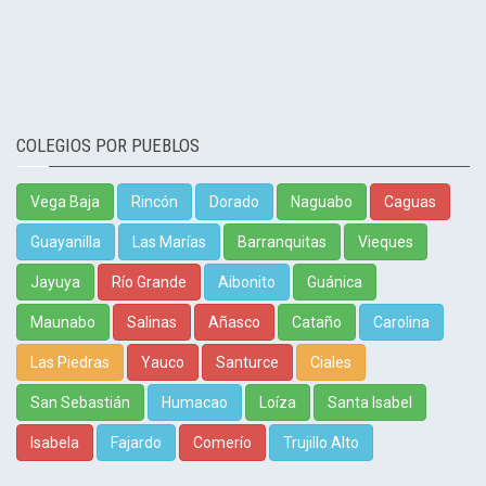
COLEGIOS POR PUEBLOS
Vega Baja
Rincón
Dorado
Naguabo
Caguas
Guayanilla
Las Marías
Barranquitas
Vieques
Jayuya
Río Grande
Aibonito
Guánica
Maunabo
Salinas
Añasco
Cataño
Carolina
Las Piedras
Yauco
Santurce
Ciales
San Sebastián
Humacao
Loíza
Santa Isabel
Isabela
Fajardo
Comerío
Trujillo Alto