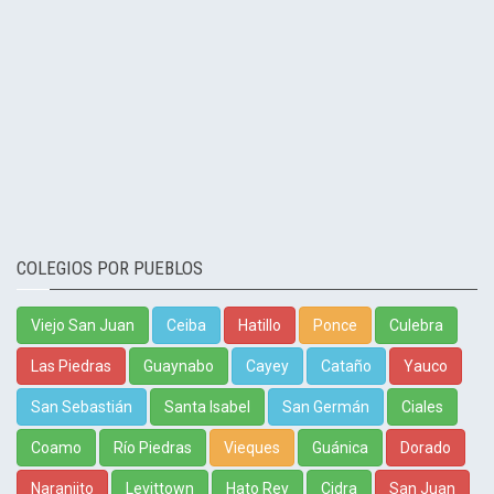
COLEGIOS POR PUEBLOS
Viejo San Juan
Ceiba
Hatillo
Ponce
Culebra
Las Piedras
Guaynabo
Cayey
Cataño
Yauco
San Sebastián
Santa Isabel
San Germán
Ciales
Coamo
Río Piedras
Vieques
Guánica
Dorado
Naranjito
Levittown
Hato Rey
Cidra
San Juan