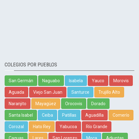
COLEGIOS POR PUEBLOS
San Germán
Naguabo
Isabela
Yauco
Morovis
Aguada
Viejo San Juan
Santurce
Trujillo Alto
Naranjito
Mayagüez
Orocovis
Dorado
Santa Isabel
Ceiba
Patillas
Aguadilla
Comerío
Corozal
Hato Rey
Yabucoa
Río Grande
Caguas
Lares
San Lorenzo
Moca
Adjuntas