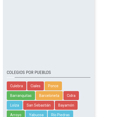
COLEGIOS POR PUEBLOS
Culebra
Ciales
Ponce
Barranquitas
Barceloneta
Cidra
Loíza
San Sebastián
Bayamón
Arroyo
Yabucoa
Río Piedras