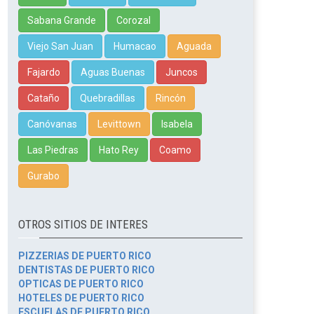
Sabana Grande
Corozal
Viejo San Juan
Humacao
Aguada
Fajardo
Aguas Buenas
Juncos
Cataño
Quebradillas
Rincón
Canóvanas
Levittown
Isabela
Las Piedras
Hato Rey
Coamo
Gurabo
OTROS SITIOS DE INTERES
PIZZERIAS DE PUERTO RICO
DENTISTAS DE PUERTO RICO
OPTICAS DE PUERTO RICO
HOTELES DE PUERTO RICO
ESCUELAS DE PUERTO RICO