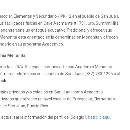
scolar, Elemental y Secundario / PK-12 en el pueblo de San Juan,
s facilidades fisicas en Calle Asomante #1751, Urb. Summit Hills
enonita tiene un enfoque educativo Tradicional y ofrecen sus
a Menonita esta orientado en la denominacion Menonita y ofrecen
cundario en su programa Académico.
emia Menonita:
Menonita es N/a. Si deseas comunicarte con Academia Menonita
 números telefónicos en el pueblo de San Juan: (787) 783-1295 o al
acto
.
gios privados y/o colegios en San Juan como Academia
ivados que ofrecen un nivel escolar de Preescolar, Elemental y
d de San Juan, Puerto Rico.
tualizar la información del perfil del Colegio?,
haz clic aquí.