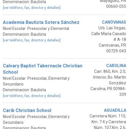
Mayaguez, PR
Denominacion: Bautista
00660-055
[ver teléfono, fax, director y detalles]
Academia Bautista Sotera Sánchez
CANÓVANAS
Urb. Las Vegas,
Nivel Escolar: Preescolar y Elemental
Calle María Casado
Denominacion: Bautista
# A-18
[ver teléfono, fax, director y detalles]
Canóvanas, PR
00729-043
Calvary Baptist Tabernacle Christian
CAROLINA
Carr. 860, Km. 2.0,
School
Interior, Bo. Martín
Nivel Escolar: Preescolar, Elemental y
González
Secundario
Carolina, PR 00984-
Denominacion: Bautista
339
[ver teléfono, fax, director y detalles]
Carib Christian School
AGUADILLA
Carretera Núm. 110,
Nivel Escolar: Preescolar, Elemental y
Km. 7.4 y Carretera
Secundario
Núm. 107,Km. 2.6,
Denominacion: Bautista