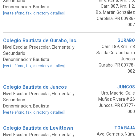
Infantería, Km. 9.0,
Secundario
Carr. 887, Km. 1.2,
Denominacion: Bautista
Bo. Martín González
[ver teléfono, fax, director y detalles]
Carolina, PR 00986-
007
Colegio Bautista de Gurabo, Inc.
GURABO
Carr. 189, Km. 7.8
Nivel Escolar: Preescolar, Elemental y
Salida Gurabo hacia
Secundario
Juncos
Denominacion: Bautista
Gurabo, PR 00778-
[ver teléfono, fax, director y detalles]
082
Colegio Bautista de Juncos
JUNCOS
Urb. Madrid, Calle
Nivel Escolar: Preescolar, Elemental y
Muñoz Rivera # 26
Secundario
Juncos, PR 00777-
Denominacion: Bautista
000
[ver teléfono, fax, director y detalles]
Colegio Bautista de Levittown
TOA BAJA
Ave. Comerio, Núm.
Nivel Escolar: Preescolar, Elemental y