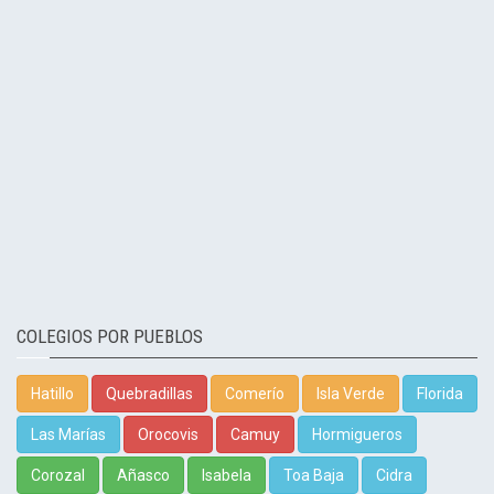
COLEGIOS POR PUEBLOS
Hatillo
Quebradillas
Comerío
Isla Verde
Florida
Las Marías
Orocovis
Camuy
Hormigueros
Corozal
Añasco
Isabela
Toa Baja
Cidra