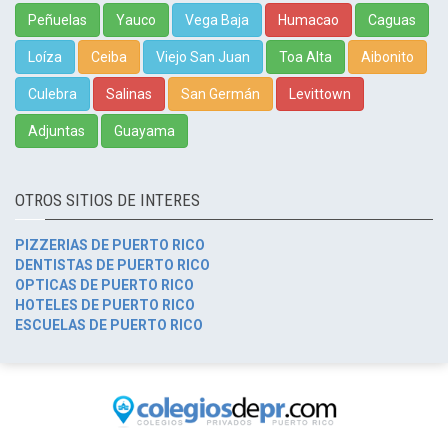
Peñuelas
Yauco
Vega Baja
Humacao
Caguas
Loíza
Ceiba
Viejo San Juan
Toa Alta
Aibonito
Culebra
Salinas
San Germán
Levittown
Adjuntas
Guayama
OTROS SITIOS DE INTERES
PIZZERIAS DE PUERTO RICO
DENTISTAS DE PUERTO RICO
OPTICAS DE PUERTO RICO
HOTELES DE PUERTO RICO
ESCUELAS DE PUERTO RICO