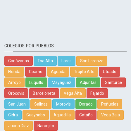
COLEGIOS POR PUEBLOS
Canóvanas
Toa Alta
Lares
San Lorenzo
Florida
Coamo
Aguada
Trujillo Alto
Utuado
Arroyo
Luquillo
Mayagüez
Adjuntas
Santurce
Orocovis
Barceloneta
Vega Alta
Fajardo
San Juan
Salinas
Morovis
Dorado
Peñuelas
Cidra
Guaynabo
Aguadilla
Cataño
Vega Baja
Juana Díaz
Naranjito